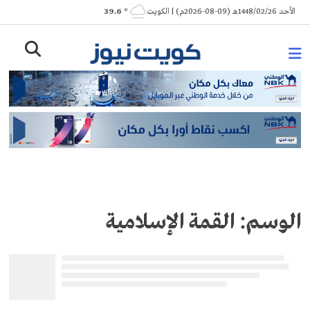
Ski
الأحد 1448/02/26هـ (09-08-2026م) | الكويت
° 39.6
t
conten
الوسم:
القمة الإسلامية