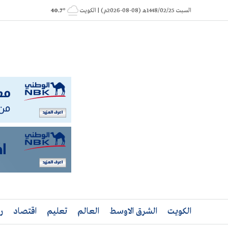
Ski
السبت 1448/02/25هـ (08-08-2026م) | الكويت
° 40.7
t
conten
الكويت
الشرق الاوسط
العالم
تعليم
اقتصاد
ر