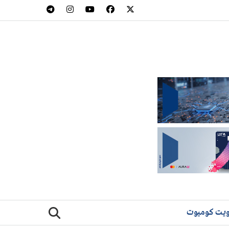
يت كوميوت