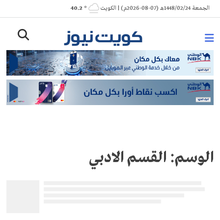
Ski
الجمعة 1448/02/24هـ (07-08-2026م) | الكويت
° 40.2
t
conten
الوسم:
القسم الادبي