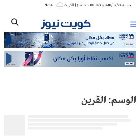
Ski
الجمعة 1448/02/24هـ (07-08-2026م) | الكويت
° 36.4
t
conten
الوسم:
القرين