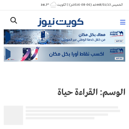
Ski
الخميس 1448/02/23هـ (06-08-2026م) | الكويت
° 36.7
t
conten
الوسم:
القراءة حياة