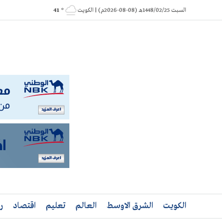
Ski
السبت 1448/02/25هـ (08-08-2026م) | الكويت
° 41
t
conten
الكويت
الشرق الاوسط
العالم
تعليم
اقتصاد
ر