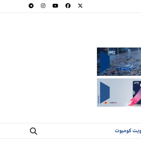
يت كوميوت