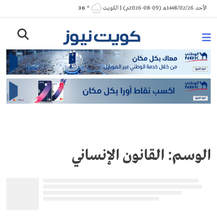
Ski
الأحد 1448/02/26هـ (09-08-2026م) | الكويت
° 36
t
conten
الوسم:
القانون الإنساني