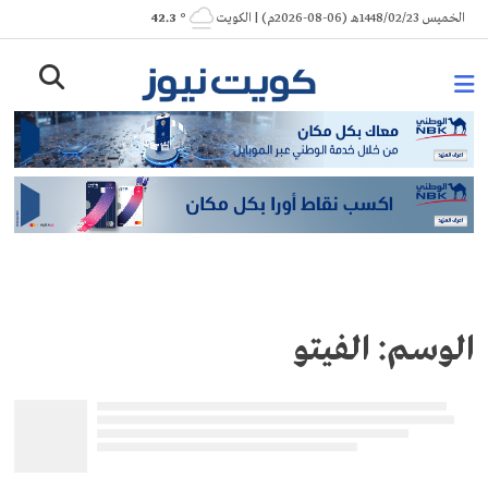
Ski
الخميس 1448/02/23هـ (06-08-2026م) | الكويت
° 42.3
t
conten
الوسم:
الفيتو