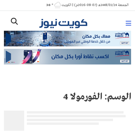
Ski
الجمعة 1448/02/24هـ (07-08-2026م) | الكويت
° 36
t
conten
الوسم:
الفورمولا 4