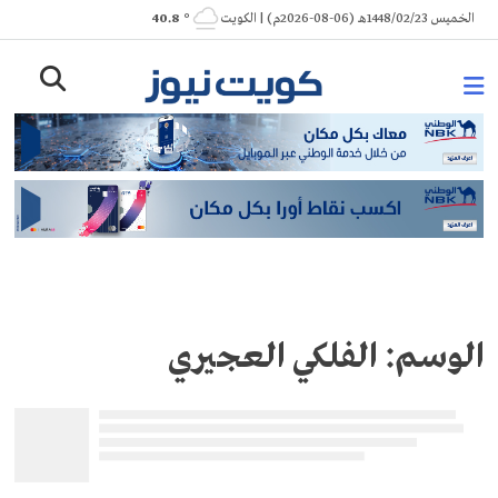
Ski
الخميس 1448/02/23هـ (06-08-2026م) | الكويت
° 40.8
t
conten
الوسم:
الفلكي العجيري