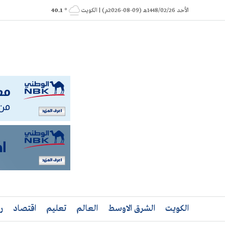
Ski
الأحد 1448/02/26هـ (09-08-2026م) | الكويت
° 40.1
t
conten
الكويت
الشرق الاوسط
العالم
تعليم
اقتصاد
ر