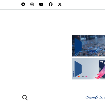
يت كوميوت