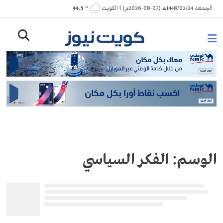
Ski
الجمعة 1448/02/24هـ (07-08-2026م) | الكويت
° 44.5
t
conten
الوسم:
الفكر السياسي