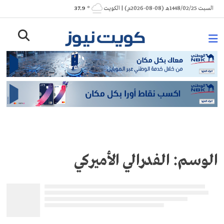
Ski
السبت 1448/02/25هـ (08-08-2026م) | الكويت
° 37.9
t
conten
الوسم:
الفدرالي الأميركي