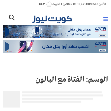
Ski
الأثنين 1448/02/27هـ (10-08-2026م) | الكويت
° 35.7
t
conten
الوسم:
الفتاة مع البالون