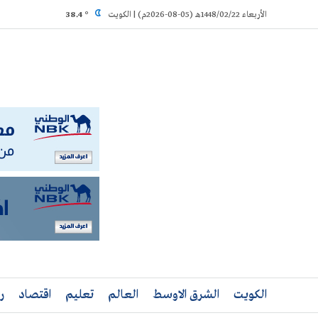
Ski
الأربعاء 1448/02/22هـ (05-08-2026م) | الكويت
° 38.4
t
conten
الكويت
الشرق الاوسط
العالم
تعليم
اقتصاد
ر