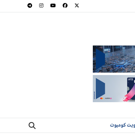
يت كوميوت