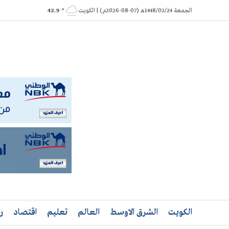
Ski
الجمعة 1448/02/24هـ (07-08-2026م) | الكويت
° 42.9
t
conten
الكويت
الشرق الاوسط
العالم
تعليم
اقتصاد
ر