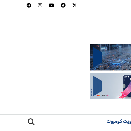
يت كوميوت