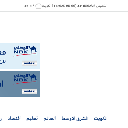
Ski
الخميس 1448/02/23هـ (06-08-2026م) | الكويت
° 36.8
t
conten
الكويت
الشرق الاوسط
العالم
تعليم
اقتصاد
ر