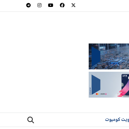
يت كوميوت