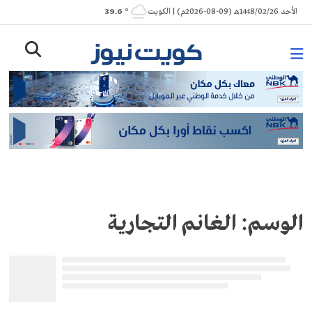
Ski
الأحد 1448/02/26هـ (09-08-2026م) | الكويت
° 39.6
t
conten
الوسم:
الغانم التجارية