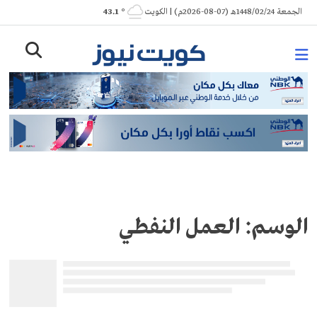
Ski
الجمعة 1448/02/24هـ (07-08-2026م) | الكويت
° 43.1
t
conten
الوسم:
العمل النفطي