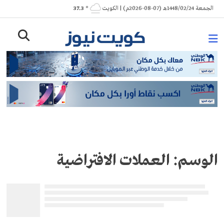
Ski
الجمعة 1448/02/24هـ (07-08-2026م) | الكويت
° 37.3
t
conten
الوسم:
العملات الافتراضية