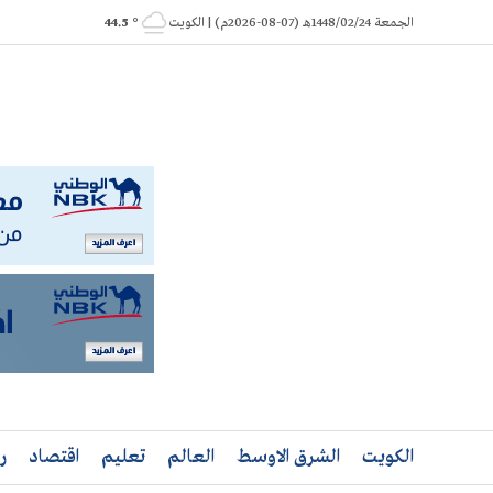
Ski
الجمعة 1448/02/24هـ (07-08-2026م) | الكويت
° 44.5
t
conten
الكويت
الشرق الاوسط
العالم
تعليم
اقتصاد
ر