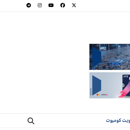
يت كوميوت