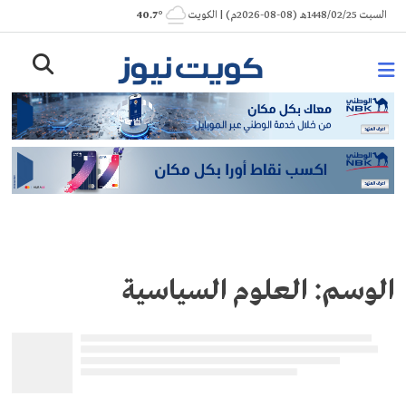
Ski
السبت 1448/02/25هـ (08-08-2026م) | الكويت
° 40.7
t
conten
الوسم:
العلوم السياسية