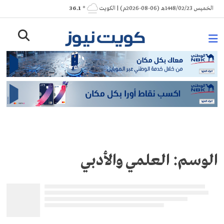
Ski
الخميس 1448/02/23هـ (06-08-2026م) | الكويت
° 36.1
t
conten
الوسم:
العلمي والأدبي