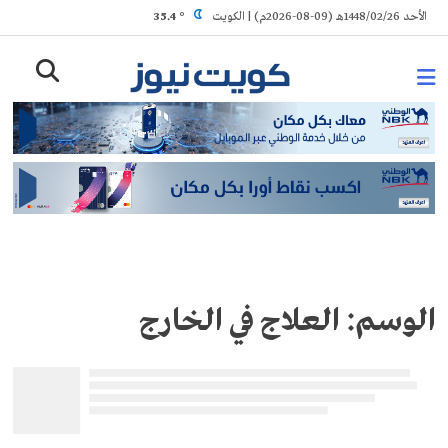
Ski
الأحد 1448/02/26هـ (09-08-2026م) | الكويت
° 35.4
t
conten
الوسم:
العلاج في الخارج