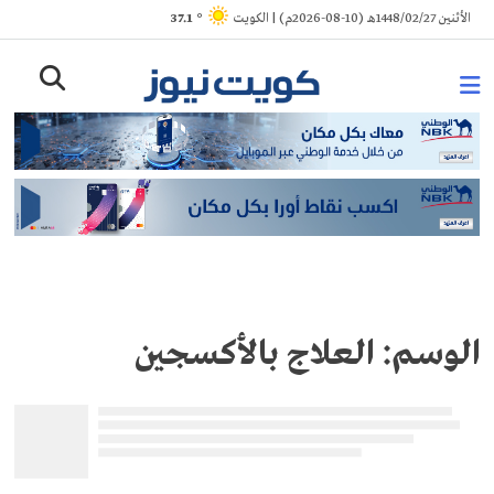
Ski
الأثنين 1448/02/27هـ (10-08-2026م) | الكويت
° 37.1
t
conten
الوسم:
العلاج بالأكسجين