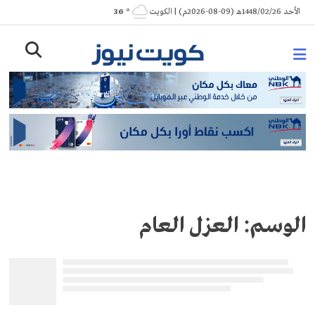
Ski
الأحد 1448/02/26هـ (09-08-2026م) | الكويت
° 36
t
conten
الوسم:
العزل العام