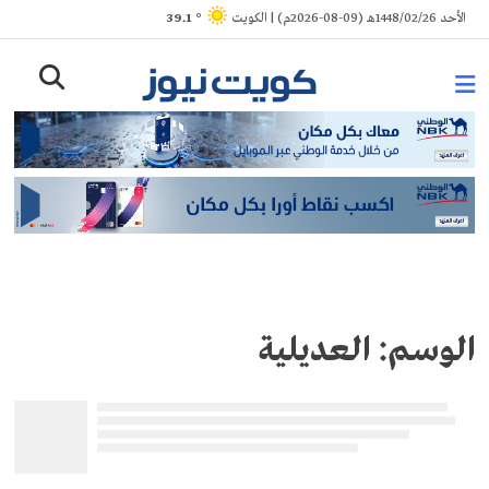
Ski
الأحد 1448/02/26هـ (09-08-2026م) | الكويت
° 39.1
t
conten
الوسم:
العديلية