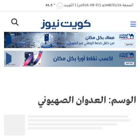
Ski
الجمعة 1448/02/24هـ (07-08-2026م) | الكويت
° 41.5
t
conten
الوسم:
العدوان الصهيوني