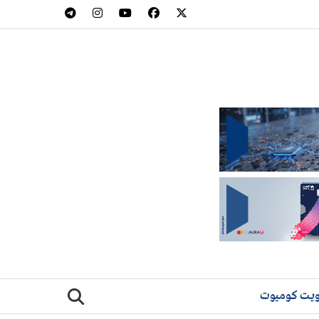
يت كوميوت