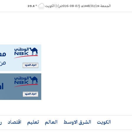
Ski
الجمعة 1448/02/24هـ (07-08-2026م) | الكويت
° 39.4
t
conten
الكويت
الشرق الاوسط
العالم
تعليم
اقتصاد
ر