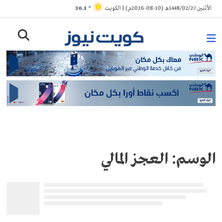
Ski
الأثنين 1448/02/27هـ (10-08-2026م) | الكويت
° 36.1
t
conten
الوسم:
العجز المالي