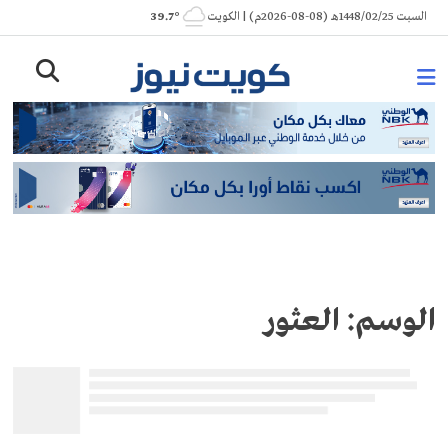
Ski
السبت 1448/02/25هـ (08-08-2026م) | الكويت
° 39.7
t
conten
الوسم:
العثور