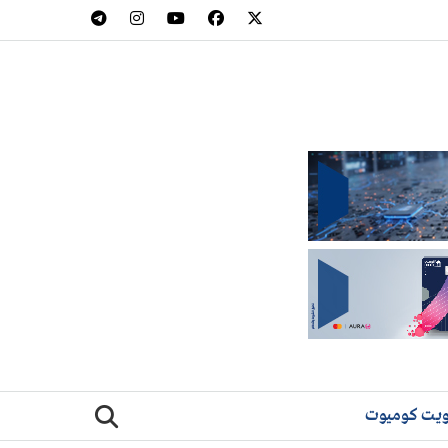
يت كوميوت