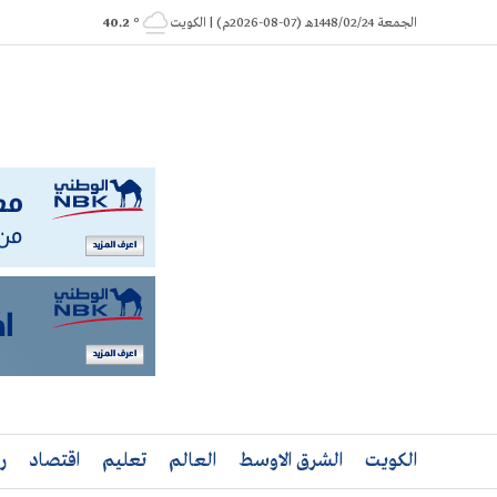
Ski
الجمعة 1448/02/24هـ (07-08-2026م) | الكويت
° 40.2
t
conten
الكويت
الشرق الاوسط
العالم
تعليم
اقتصاد
ر