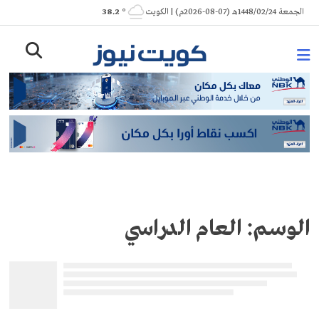
Ski
الجمعة 1448/02/24هـ (07-08-2026م) | الكويت
° 38.2
t
conten
الوسم:
العام الدراسي