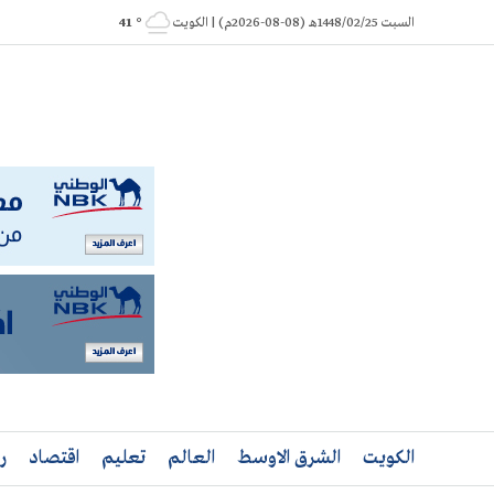
Ski
السبت 1448/02/25هـ (08-08-2026م) | الكويت
° 41
t
conten
الكويت
الشرق الاوسط
العالم
تعليم
اقتصاد
ر