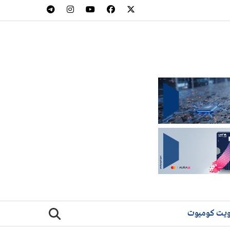
يت كوميوت