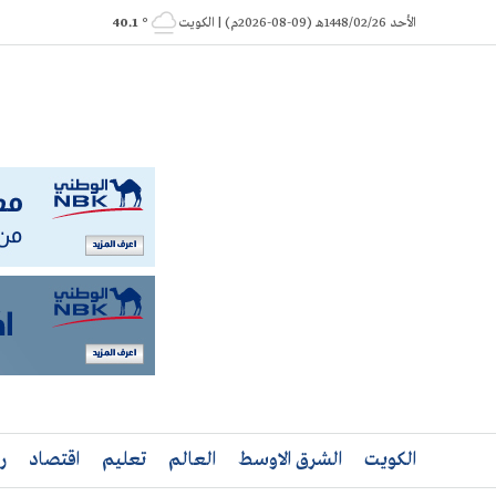
Ski
الأحد 1448/02/26هـ (09-08-2026م) | الكويت
° 40.1
t
conten
الكويت
الشرق الاوسط
العالم
تعليم
اقتصاد
ر