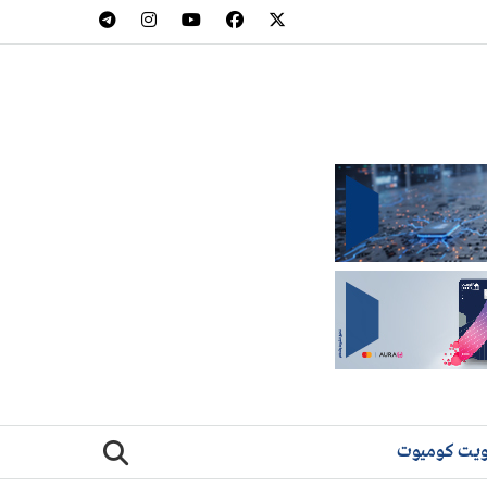
يت كوميوت