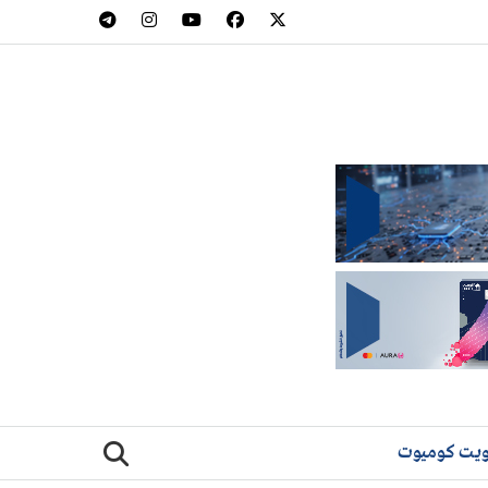
يت كوميوت