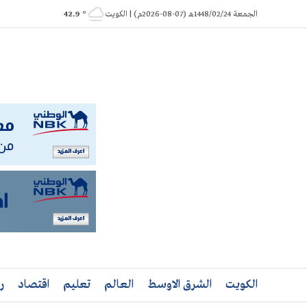
Ski
الجمعة 1448/02/24هـ (07-08-2026م) | الكويت
° 42.9
t
conten
الكويت
الشرق الاوسط
العالم
تعليم
اقتصاد
ر