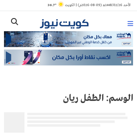
Ski
الأحد 1448/02/26هـ (09-08-2026م) | الكويت
° 36.7
t
conten
الوسم:
الطفل ريان