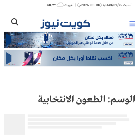
Ski
السبت 1448/02/25هـ (08-08-2026م) | الكويت
° 40.7
t
conten
الوسم:
الطعون الانتخابية