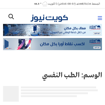
Ski
الجمعة 1448/02/24هـ (07-08-2026م) | الكويت
° 44.5
t
conten
الوسم:
الطب النفسي