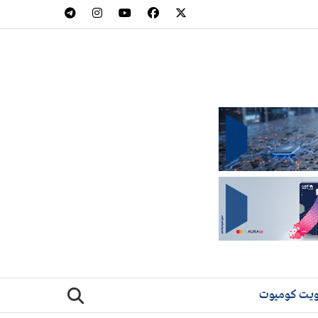
يت كوميوت