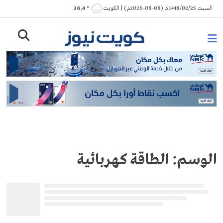
Ski
السبت 1448/02/25هـ (08-08-2026م) | الكويت
° 36.4
t
conten
الوسم:
الطاقة كهربائية