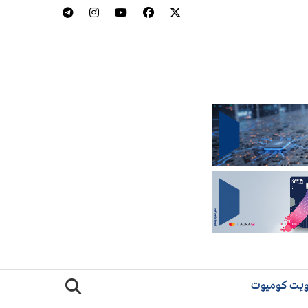
يت كوميوت