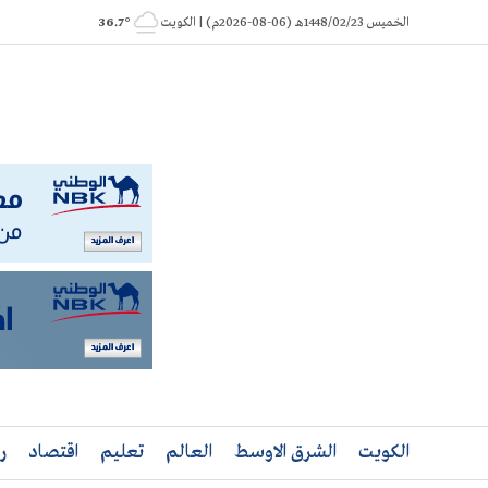
Ski
الخميس 1448/02/23هـ (06-08-2026م) | الكويت
° 36.7
t
conten
الكويت
الشرق الاوسط
العالم
تعليم
اقتصاد
ر