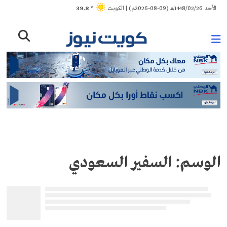
Ski
الأحد 1448/02/26هـ (09-08-2026م) | الكويت
° 39.8
t
conten
الوسم:
السفير السعودي