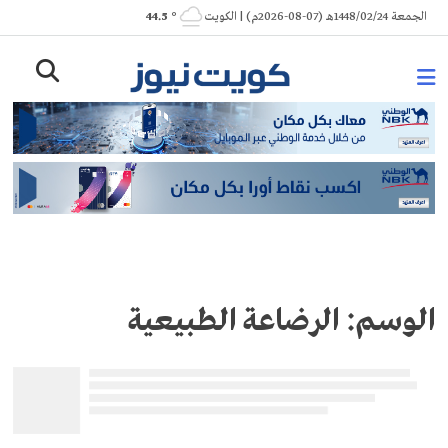
Ski
الجمعة 1448/02/24هـ (07-08-2026م) | الكويت
° 44.5
t
conten
الوسم:
الرضاعة الطبيعية