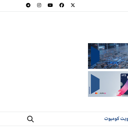
يت كوميوت