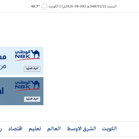
Ski
السبت 1448/02/25هـ (08-08-2026م) | الكويت
° 40.7
t
conten
الكويت
الشرق الاوسط
العالم
تعليم
اقتصاد
ر