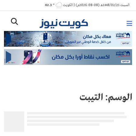
Ski
السبت 1448/02/25هـ (08-08-2026م) | الكويت
° 42.3
t
conten
الوسم:
التيبت