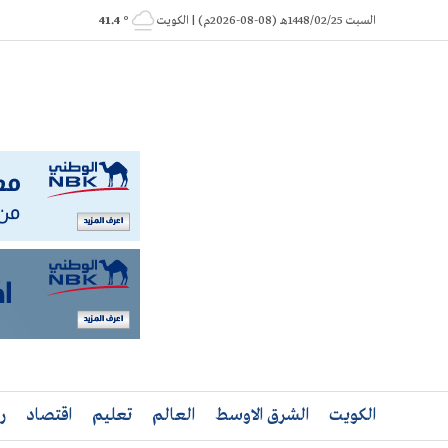
Ski
السبت 1448/02/25هـ (08-08-2026م) | الكويت
° 41.4
t
conten
الكويت
الشرق الاوسط
العالم
تعليم
اقتصاد
ر