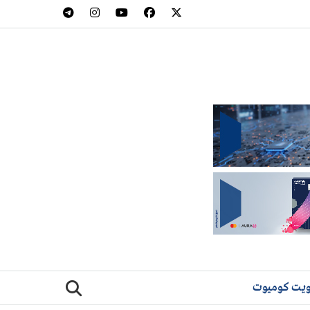
يت كوميوت