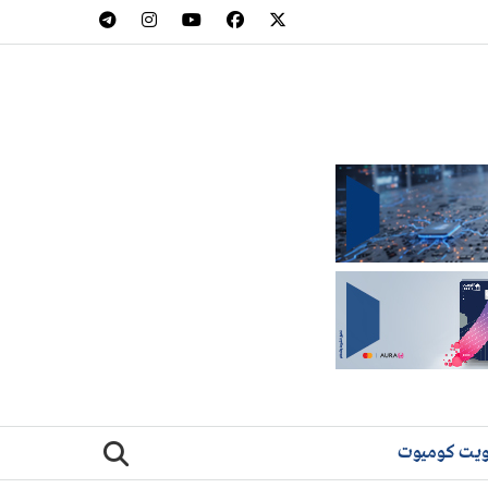
يت كوميوت