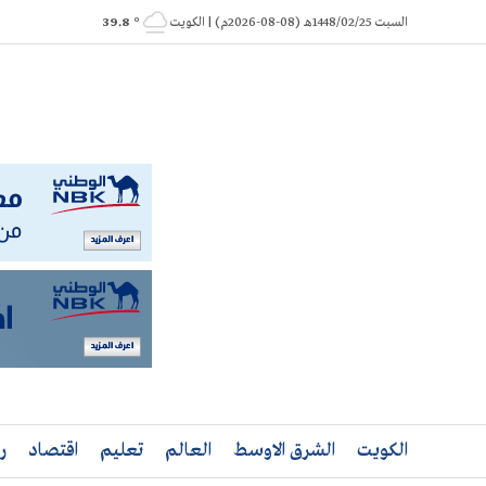
Ski
السبت 1448/02/25هـ (08-08-2026م) | الكويت
° 39.8
t
conten
الكويت
الشرق الاوسط
العالم
تعليم
اقتصاد
ر