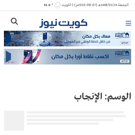
Ski
الجمعة 1448/02/24هـ (07-08-2026م) | الكويت
° 41.6
t
conten
الوسم:
الإنجاب