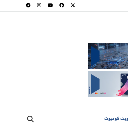
يت كوميوت