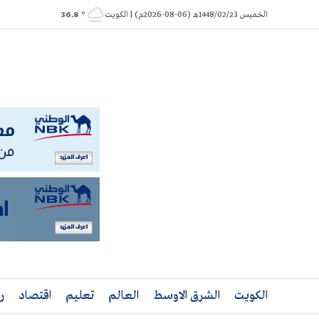
Ski
الخميس 1448/02/23هـ (06-08-2026م) | الكويت
° 36.8
t
conten
الكويت
الشرق الاوسط
العالم
تعليم
اقتصاد
ر